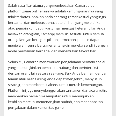
Salah satu fitur utama yang membedakan Camarqq dari
platform game online lainnya adalah kemungkinannya yang
tidak terbatas. Apakah Anda seorang gamer kasual yang ingin
bersantai dan melepas penat setelah hari yang melelahkan
atau pemain kompetitif yang ingin menguji keterampilan Anda
melawan orang lain, Camarqq memiliki sesuatu untuk semua
orang. Dengan beragam pilihan permainan, pemain dapat
menjelajahi genre baru, menantang diri mereka sendiri dengan
mode permainan berbeda, dan menemukan favorit baru.
Selain itu, Camarqq menawarkan pengalaman bermain sosial
yang memungkinkan pemain terhubung dan berinteraksi
dengan orang lain secara real-time. Baik Anda bermain dengan
teman atau orang asing, Anda dapat mengobrol, menyusun
strategi, dan membentuk aliansi untuk meraih kemenangan.
Platform ini juga menyelenggarakan turnamen dan acara rutin,
memberikan pemain kesempatan untuk menunjukkan
keahlian mereka, memenangkan hadiah, dan mendapatkan
pengakuan dalam komunitas game.