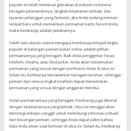
populer ini telah membuat gebrakan di industri ini karena
beragam permainannya, langkah keamanan terbaik, dan
layanan pelanggan yang fantastis. Jika Anda sedang mencari
tempat baru untuk memainkan permainan kartu favorit Anda,
maka Kembarqq adalah jawabannya.
Salah satu alasan utama mengapa Kembarqq menjadi begitu
populer di kalangan pemain poker online adalah pilihan
permainannya yang beragam. Baik Anda penggemar Texas
Hold’em, Omaha, atau Stud poker, Anda akan menemukan
permainan yang sesuai dengan preferensi Anda di situs ini.
Selain itu, Kembarqq menawarkan beragam taruhan, sehingga
pemain dari semua tingkat keahlian dapat menemukan
permainan yang sesuai dengan anggaran mereka.
Selain permainannya yang beragam, Kembarqq juga dikenal
dengan keamanannya yang terbaik. Situs ini menggunakan
teknologi enkripsi canggih untuk melindungi informasi pribadi
dan keuangan pemain, sehingga Anda dapat yakin bahwa
data Anda aman saat bermain di situs ini. Selain itu, Kembarqq