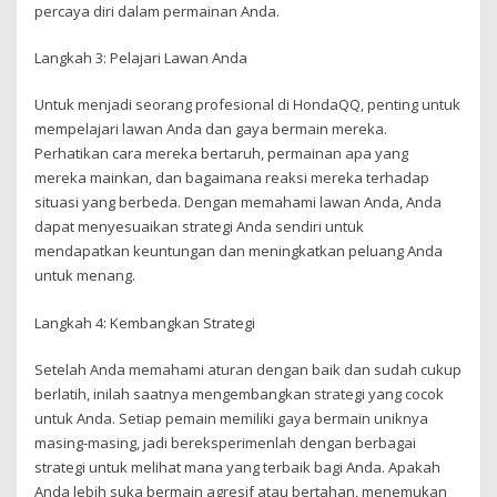
percaya diri dalam permainan Anda.
Langkah 3: Pelajari Lawan Anda
Untuk menjadi seorang profesional di HondaQQ, penting untuk
mempelajari lawan Anda dan gaya bermain mereka.
Perhatikan cara mereka bertaruh, permainan apa yang
mereka mainkan, dan bagaimana reaksi mereka terhadap
situasi yang berbeda. Dengan memahami lawan Anda, Anda
dapat menyesuaikan strategi Anda sendiri untuk
mendapatkan keuntungan dan meningkatkan peluang Anda
untuk menang.
Langkah 4: Kembangkan Strategi
Setelah Anda memahami aturan dengan baik dan sudah cukup
berlatih, inilah saatnya mengembangkan strategi yang cocok
untuk Anda. Setiap pemain memiliki gaya bermain uniknya
masing-masing, jadi bereksperimenlah dengan berbagai
strategi untuk melihat mana yang terbaik bagi Anda. Apakah
Anda lebih suka bermain agresif atau bertahan, menemukan