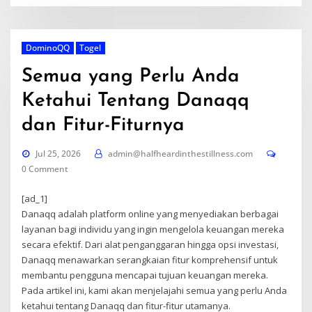
DominoQQ
Togel
Semua yang Perlu Anda
Ketahui Tentang Danaqq
dan Fitur-Fiturnya
Jul 25, 2026
admin@halfheardinthestillness.com
0 Comment
[ad_1]
Danaqq adalah platform online yang menyediakan berbagai
layanan bagi individu yang ingin mengelola keuangan mereka
secara efektif. Dari alat penganggaran hingga opsi investasi,
Danaqq menawarkan serangkaian fitur komprehensif untuk
membantu pengguna mencapai tujuan keuangan mereka.
Pada artikel ini, kami akan menjelajahi semua yang perlu Anda
ketahui tentang Danaqq dan fitur-fitur utamanya.