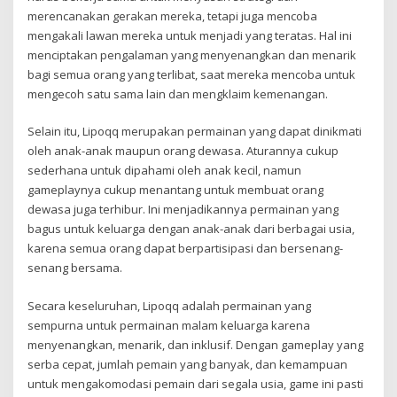
merencanakan gerakan mereka, tetapi juga mencoba
mengakali lawan mereka untuk menjadi yang teratas. Hal ini
menciptakan pengalaman yang menyenangkan dan menarik
bagi semua orang yang terlibat, saat mereka mencoba untuk
mengecoh satu sama lain dan mengklaim kemenangan.
Selain itu, Lipoqq merupakan permainan yang dapat dinikmati
oleh anak-anak maupun orang dewasa. Aturannya cukup
sederhana untuk dipahami oleh anak kecil, namun
gameplaynya cukup menantang untuk membuat orang
dewasa juga terhibur. Ini menjadikannya permainan yang
bagus untuk keluarga dengan anak-anak dari berbagai usia,
karena semua orang dapat berpartisipasi dan bersenang-
senang bersama.
Secara keseluruhan, Lipoqq adalah permainan yang
sempurna untuk permainan malam keluarga karena
menyenangkan, menarik, dan inklusif. Dengan gameplay yang
serba cepat, jumlah pemain yang banyak, dan kemampuan
untuk mengakomodasi pemain dari segala usia, game ini pasti