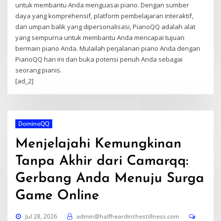
untuk membantu Anda menguasai piano. Dengan sumber
daya yang komprehensif, platform pembelajaran interaktif,
dan umpan balik yang dipersonalisasi, PianoQQ adalah alat
yang sempurna untuk membantu Anda mencapai tujuan
bermain piano Anda. Mulailah perjalanan piano Anda dengan
PianoQQ hari ini dan buka potensi penuh Anda sebagai
seorang pianis.
[ad_2]
DominoQQ
Menjelajahi Kemungkinan
Tanpa Akhir dari Camarqq:
Gerbang Anda Menuju Surga
Game Online
Jul 28, 2026
admin@halfheardinthestillness.com