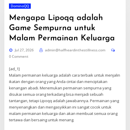
DominoQQ
Mengapa Lipoqq adalah
Game Sempurna untuk
Malam Permainan Keluarga
Jul 27, 2026
admin@halfheardinthestillness.com
0 Comment
[ad_1]
Malam permainan keluarga adalah cara terbaik untuk menjalin
ikatan dengan orang yang Anda cintai dan menciptakan
kenangan abadi. Menemukan permainan sempurna yang
disukai semua orang terkadang bisa menjadi sebuah
tantangan, tetapi Lipoqq adalah jawabannya. Permainan yang
menyenangkan dan mengasyikkan ini sangat cocok untuk
malam permainan keluarga dan akan membuat semua orang
tertawa dan bersaing untuk menang.