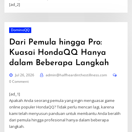
[ad_2]
DominoQQ
Dari Pemula hingga Pro:
Kuasai HondaQQ Hanya
dalam Beberapa Langkah
Jul 26, 2026
admin@halfheardinthestillness.com
0 Comment
[ad_1]
Apakah Anda seorang pemula yang ingin menguasai game
online populer HondaQQ? Tidak perlu mencari lagi, karena
kami telah menyusun panduan untuk membantu Anda beralih
dari pemula hingga profesional hanya dalam beberapa
langkah.