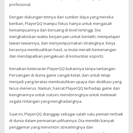
profesional.
Dengan dukungan timnya dan sumber daya yang mereka
berikan, PlayerQQ mampu fokus hanya untuk mengasah
kemampuannya dan bersaing di level tertinggi. Dia
menghabiskan waktu berjam-jam untuk berlatih, mempelajari
lawan-lawannya, dan menyempurnakan strateginya. Kerja
kerasnya membuahkan hasil, ia mulai meraih kemenangan
dan mendapatkan pengakuan di komunitas esports.
Kenaikan ketenaran PlayerQQ bukannya tanpa tantangan.
Persaingan di dunia game sangat ketat, dan untuk tetap
menjadi yang teratas membutuhkan upaya dan dedikasi yang
terus-menerus. Namun, hasrat PlayerQQ terhadap game dan
keinginannya untuk sukses mendorongnya untuk melewati
segala rintangan yang menghadangnya.
Saat ini, PlayerQQ dianggap sebagai salah satu pemain terbaik
di dunia dalam permainan pilihannya. Dia memiliki banyak
penggemar yang menonton streamingnya dan