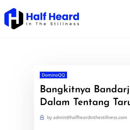
Skip
to
content
DominoQQ
Bangkitnya Bandar
Dalam Tentang Tar
by
admin@halfheardinthestillness.com