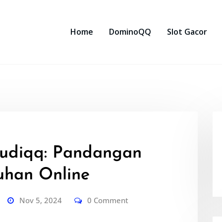
Home
DominoQQ
Slot Gacor
judiqq: Pandangan
uhan Online
Nov 5, 2024
0 Comment