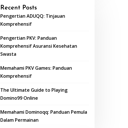
Recent Posts
Pengertian ADUQQ: Tinjauan
Komprehensif
Pengertian PKV: Panduan
Komprehensif Asuransi Kesehatan
Swasta
Memahami PKV Games: Panduan
Komprehensif
The Ultimate Guide to Playing
Domino99 Online
Memahami Dominoqq: Panduan Pemula
Dalam Permainan