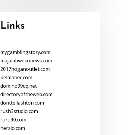
Links
mygamblingstory.com
majalahwekonews.com
2017hoganoutlet.com
pelmanec.com
domino99qq.net
directoryoftheweb.com
donttellashton.com
rush3studio.com
roro90.com
herzio.com