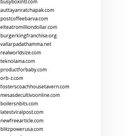
busyboxintl.com
auttayanratchapak.com
postcoffeebarva.com
elteatromilliondollar.com
burgerkingfranchise.org
vallarpadathamma.net
realworldsize.com
teknolama.com
productforbaby.com
orb-z.com
fosterscoachhousetavern.com
mesasdecultivoonline.com
boilersnbits.com
latestviralpost.com
newfreearticle.com
blitzpowerusa.com