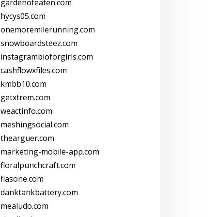
gardenofeaten.com
hycys05.com
onemoremilerunning.com
snowboardsteez.com
instagrambioforgirls.com
cashflowxfiles.com
kmbb10.com
getxtrem.com
weactinfo.com
meshingsocial.com
thearguer.com
marketing-mobile-app.com
floralpunchcraft.com
fiasone.com
danktankbattery.com
mealudo.com