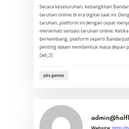
Secara keseluruhan, kebangkitan Banda
taruhan online di era digital saat ini. 
taruhan, platform ini dengan cepat menja
menikmati sensasi taruhan online. Ketik
berkembang, platform seperti Bandarju
penting dalam membentuk masa depan pe
[ad_2]
pkv games
admin@halfh
Website:
http://