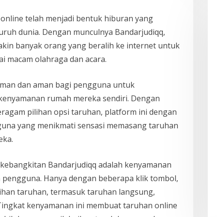
online telah menjadi bentuk hiburan yang
luruh dunia. Dengan munculnya Bandarjudiqq,
kin banyak orang yang beralih ke internet untuk
i macam olahraga dan acara.
aman dan aman bagi pengguna untuk
ri kenyamanan rumah mereka sendiri. Dengan
gam pilihan opsi taruhan, platform ini dengan
guna yang menikmati sensasi memasang taruhan
eka.
g kebangkitan Bandarjudiqq adalah kenyamanan
da pengguna. Hanya dengan beberapa klik tombol,
ihan taruhan, termasuk taruhan langsung,
 Tingkat kenyamanan ini membuat taruhan online