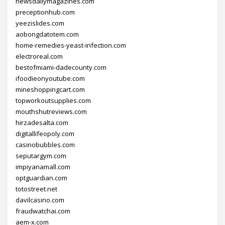
newsdailymagazines.com
preceptionhub.com
yeezislides.com
aobongdatotem.com
home-remedies-yeast-infection.com
electroreal.com
bestofmiami-dadecounty.com
ifoodieonyoutube.com
mineshoppingcart.com
topworkoutsupplies.com
mouthshutreviews.com
hirzadesalta.com
digitallifeopoly.com
casinobubbles.com
seputargym.com
impiyanamall.com
optguardian.com
totostreet.net
davilcasino.com
fraudwatchai.com
aem-x.com