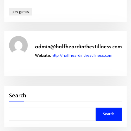
pkv games
admin@halfheardinthestillness.com
Website:
http://halfheardinthestillness.com
Search
Search