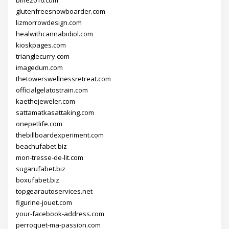
blife2016.com
glutenfreesnowboarder.com
lizmorrowdesign.com
healwithcannabidiol.com
kioskpages.com
trianglecurry.com
imagedum.com
thetowerswellnessretreat.com
officialgelatostrain.com
kaethejeweler.com
sattamatkasattaking.com
onepetlife.com
thebillboardexperiment.com
beachufabet.biz
mon-tresse-de-lit.com
sugarufabet.biz
boxufabet.biz
topgearautoservices.net
figurine-jouet.com
your-facebook-address.com
perroquet-ma-passion.com