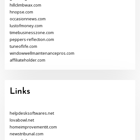
hillclimbwax.com
hnopse.com
occasionnews.com
lustofmoney.com
timebusinesszone.com
peppers-reflection.com
tuneoflife.com
windowwellmaintenancepros.com
affiliateholder.com
Links
helpdesksoftwares.net
lovabowl.net
homeimprovementit.com
newstribunal.com