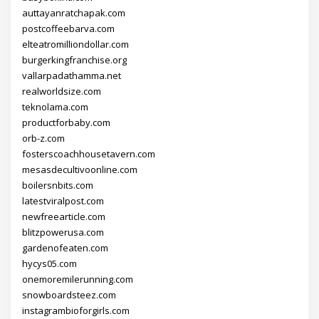
auttayanratchapak.com
postcoffeebarva.com
elteatromilliondollar.com
burgerkingfranchise.org
vallarpadathamma.net
realworldsize.com
teknolama.com
productforbaby.com
orb-z.com
fosterscoachhousetavern.com
mesasdecultivoonline.com
boilersnbits.com
latestviralpost.com
newfreearticle.com
blitzpowerusa.com
gardenofeaten.com
hycys05.com
onemoremilerunning.com
snowboardsteez.com
instagrambioforgirls.com