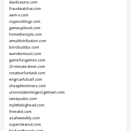
davilcasino.com
fraudwatchai.com
aem-x.com
cryptooblogs.com
gameuplevel.com
homethestyle.com
amuldistribution.com
borobuddur.com
wundermusic.com
gamefungames.com
25-minute-timer.com
creativefuntask.com
engrsaifulsaif.com
cheapbtcminers.com
unionstationtogeorgetown.com
iamayudoc.com
mylittlebighead.com
freealot.com
asahiweekly.com
supercleanut.com
bedandbicycle.com