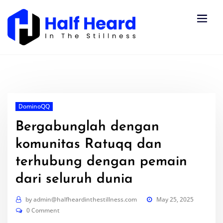
Skip
to
content
DominoQQ
Bergabunglah dengan
komunitas Ratuqq dan
terhubung dengan pemain
dari seluruh dunia
by
admin@halfheardinthestillness.com
May 25, 2025
0 Comment