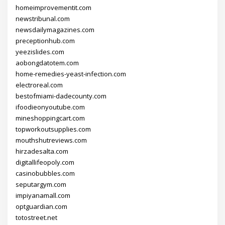
homeimprovementit.com
newstribunal.com
newsdailymagazines.com
preceptionhub.com
yeezislides.com
aobongdatotem.com
home-remedies-yeast-infection.com
electroreal.com
bestofmiami-dadecounty.com
ifoodieonyoutube.com
mineshoppingcart.com
topworkoutsupplies.com
mouthshutreviews.com
hirzadesalta.com
digitallifeopoly.com
casinobubbles.com
seputargym.com
impiyanamall.com
optguardian.com
totostreet.net