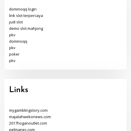
dominoqq login
link slot terpercaya
judi slot
demo slot mahjong
pkv
dominoqq
pkv
poker
pkv
Links
mygamblingstory.com
majalahwekonews.com
2017hoganoutlet.com
pelmanec.com