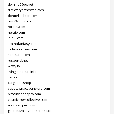
domino99qq.net
directoryoftheweb.com
donttellashton.com
rush3studio.com
roro90.com
herzio.com
in-hi5.com
krainafantasy.info
todas-noticias.com
senikartu.com
rusportal.net
watty.io
livinginthesun.info
itsriz.com
cargoods.shop
capetownacupuncture.com
bitcoinvideospro.com
cosmiccrowcollective.com
alain-jacquet.com
gotisouizakayabakeneko.com