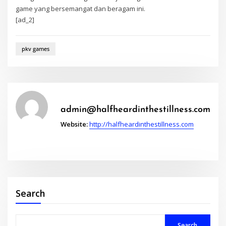
game yang bersemangat dan beragam ini.
[ad_2]
pkv games
admin@halfheardinthestillness.com
Website:
http://halfheardinthestillness.com
Search
Search