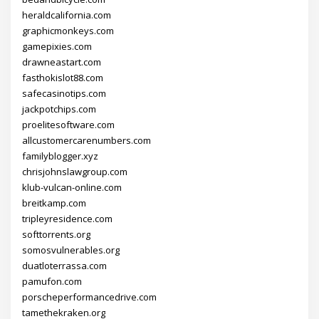
heraldcalifornia.com
graphicmonkeys.com
gamepixies.com
drawneastart.com
fasthokislot88.com
safecasinotips.com
jackpotchips.com
proelitesoftware.com
allcustomercarenumbers.com
familyblogger.xyz
chrisjohnslawgroup.com
klub-vulcan-online.com
breitkamp.com
tripleyresidence.com
softtorrents.org
somosvulnerables.org
duatloterrassa.com
pamufon.com
porscheperformancedrive.com
tamethekraken.org