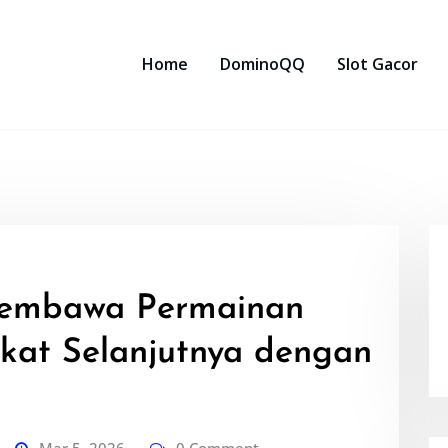
Home
DominoQQ
Slot Gacor
Membawa Permainan
kat Selanjutnya dengan