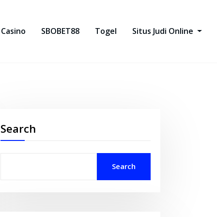
Casino
SBOBET88
Togel
Situs Judi Online
Search
Search