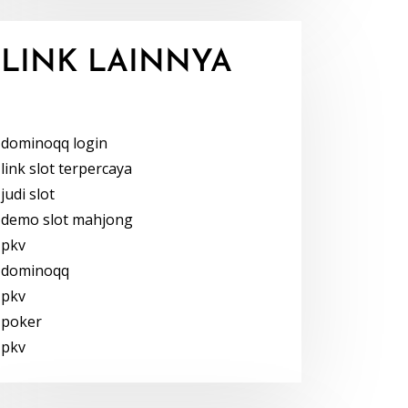
LINK LAINNYA
dominoqq login
link slot terpercaya
judi slot
demo slot mahjong
pkv
dominoqq
pkv
poker
pkv