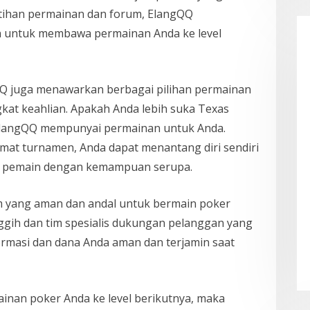
latihan permainan dan forum, ElangQQ
 untuk membawa permainan Anda ke level
QQ juga menawarkan berbagai pilihan permainan
kat keahlian. Apakah Anda lebih suka Texas
 ElangQQ mempunyai permainan untuk Anda.
at turnamen, Anda dapat menantang diri sendiri
n pemain dengan kemampuan serupa.
m yang aman dan andal untuk bermain poker
nggih dan tim spesialis dukungan pelanggan yang
ormasi dan dana Anda aman dan terjamin saat
inan poker Anda ke level berikutnya, maka