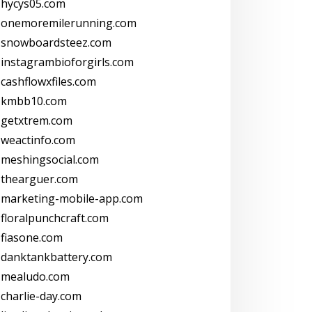
hycys05.com
onemoremilerunning.com
snowboardsteez.com
instagrambioforgirls.com
cashflowxfiles.com
kmbb10.com
getxtrem.com
weactinfo.com
meshingsocial.com
thearguer.com
marketing-mobile-app.com
floralpunchcraft.com
fiasone.com
danktankbattery.com
mealudo.com
charlie-day.com