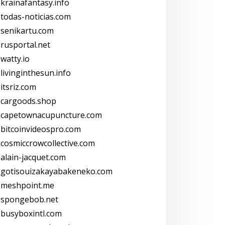
krainafantasy.info
todas-noticias.com
senikartu.com
rusportal.net
watty.io
livinginthesun.info
itsriz.com
cargoods.shop
capetownacupuncture.com
bitcoinvideospro.com
cosmiccrowcollective.com
alain-jacquet.com
gotisouizakayabakeneko.com
meshpoint.me
spongebob.net
busyboxintl.com