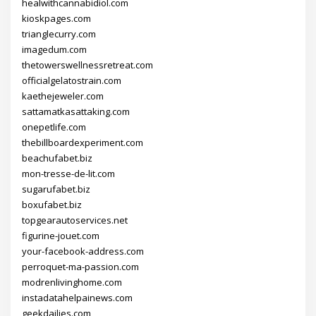
healwithcannabidiol.com
kioskpages.com
trianglecurry.com
imagedum.com
thetowerswellnessretreat.com
officialgelatostrain.com
kaethejeweler.com
sattamatkasattaking.com
onepetlife.com
thebillboardexperiment.com
beachufabet.biz
mon-tresse-de-lit.com
sugarufabet.biz
boxufabet.biz
topgearautoservices.net
figurine-jouet.com
your-facebook-address.com
perroquet-ma-passion.com
modrenlivinghome.com
instadatahelpainews.com
geekdailies.com