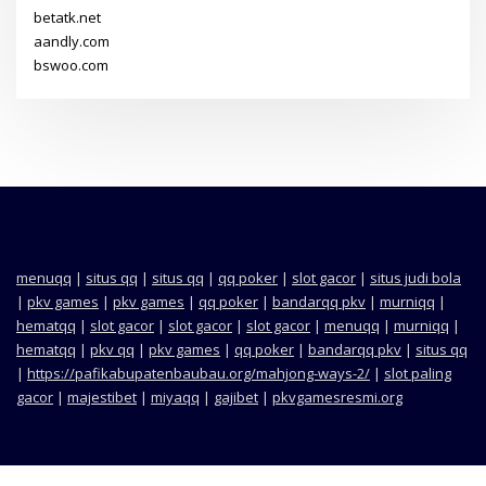
betatk.net
aandly.com
bswoo.com
menuqq
|
situs qq
|
situs qq
|
qq poker
|
slot gacor
|
situs judi bola
|
pkv games
|
pkv games
|
qq poker
|
bandarqq pkv
|
murniqq
|
hematqq
|
slot gacor
|
slot gacor
|
slot gacor
|
menuqq
|
murniqq
|
hematqq
|
pkv qq
|
pkv games
|
qq poker
|
bandarqq pkv
|
situs qq
|
https://pafikabupatenbaubau.org/mahjong-ways-2/
|
slot paling
gacor
|
majestibet
|
miyaqq
|
gajibet
|
pkvgamesresmi.org