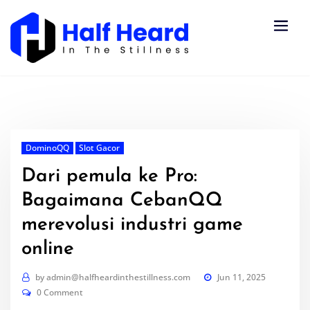
Skip
to
content
DominoQQ
Slot Gacor
Dari pemula ke Pro:
Bagaimana CebanQQ
merevolusi industri game
online
by
admin@halfheardinthestillness.com
Jun 11, 2025
0 Comment