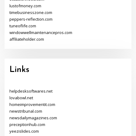
lustofmoney.com
timebusinesszone.com
peppers-reflection.com
tuneoflife.com
windowwellmaintenancepros.com
affiliateholder.com
Links
helpdesksoftwares.net
lovabowl.net
homeimprovementit.com
newstribunal.com
newsdailymagazines.com
preceptionhub.com
yeezislides.com