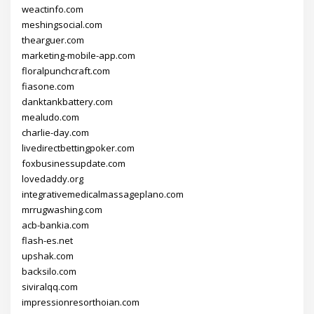
weactinfo.com
meshingsocial.com
thearguer.com
marketing-mobile-app.com
floralpunchcraft.com
fiasone.com
danktankbattery.com
mealudo.com
charlie-day.com
livedirectbettingpoker.com
foxbusinessupdate.com
lovedaddy.org
integrativemedicalmassageplano.com
mrrugwashing.com
acb-bankia.com
flash-es.net
upshak.com
backsilo.com
siviralqq.com
impressionresorthoian.com