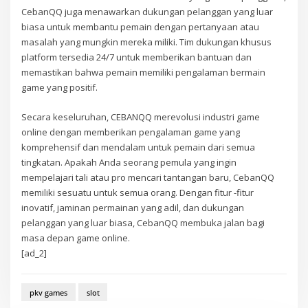
CebanQQ juga menawarkan dukungan pelanggan yang luar
biasa untuk membantu pemain dengan pertanyaan atau
masalah yang mungkin mereka miliki. Tim dukungan khusus
platform tersedia 24/7 untuk memberikan bantuan dan
memastikan bahwa pemain memiliki pengalaman bermain
game yang positif.
Secara keseluruhan, CEBANQQ merevolusi industri game
online dengan memberikan pengalaman game yang
komprehensif dan mendalam untuk pemain dari semua
tingkatan. Apakah Anda seorang pemula yang ingin
mempelajari tali atau pro mencari tantangan baru, CebanQQ
memiliki sesuatu untuk semua orang. Dengan fitur -fitur
inovatif, jaminan permainan yang adil, dan dukungan
pelanggan yang luar biasa, CebanQQ membuka jalan bagi
masa depan game online.
[ad_2]
pkv games
slot