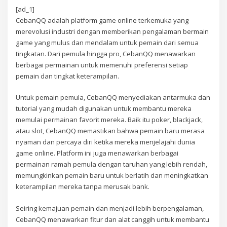
[ad_1]
CebanQQ adalah platform game online terkemuka yang
merevolusi industri dengan memberikan pengalaman bermain
game yang mulus dan mendalam untuk pemain dari semua
tingkatan. Dari pemula hingga pro, CebanQQ menawarkan
berbagai permainan untuk memenuhi preferensi setiap
pemain dan tingkat keterampilan.
Untuk pemain pemula, CebanQQ menyediakan antarmuka dan
tutorial yang mudah digunakan untuk membantu mereka
memulai permainan favorit mereka. Baik itu poker, blackjack,
atau slot, CebanQQ memastikan bahwa pemain baru merasa
nyaman dan percaya diri ketika mereka menjelajahi dunia
game online. Platform ini juga menawarkan berbagai
permainan ramah pemula dengan taruhan yang lebih rendah,
memungkinkan pemain baru untuk berlatih dan meningkatkan
keterampilan mereka tanpa merusak bank.
Seiring kemajuan pemain dan menjadi lebih berpengalaman,
CebanQQ menawarkan fitur dan alat canggih untuk membantu