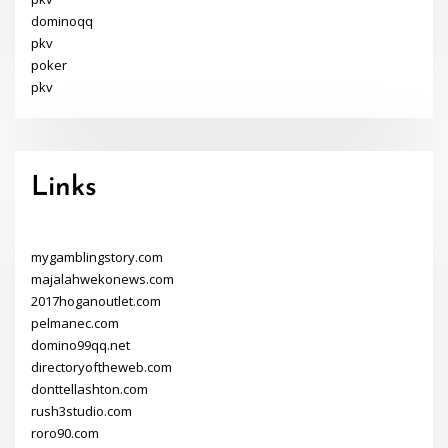
dominoqq
pkv
poker
pkv
Links
mygamblingstory.com
majalahwekonews.com
2017hoganoutlet.com
pelmanec.com
domino99qq.net
directoryoftheweb.com
donttellashton.com
rush3studio.com
roro90.com