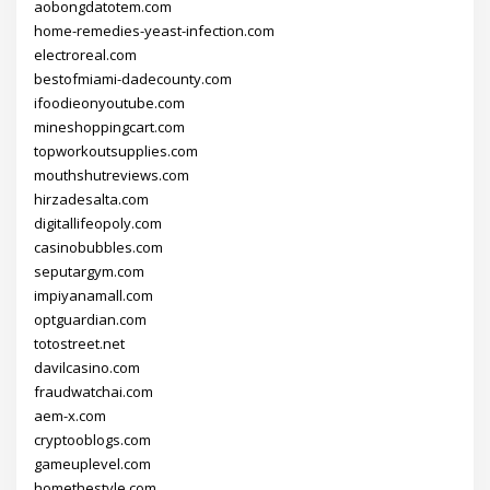
aobongdatotem.com
home-remedies-yeast-infection.com
electroreal.com
bestofmiami-dadecounty.com
ifoodieonyoutube.com
mineshoppingcart.com
topworkoutsupplies.com
mouthshutreviews.com
hirzadesalta.com
digitallifeopoly.com
casinobubbles.com
seputargym.com
impiyanamall.com
optguardian.com
totostreet.net
davilcasino.com
fraudwatchai.com
aem-x.com
cryptooblogs.com
gameuplevel.com
homethestyle.com