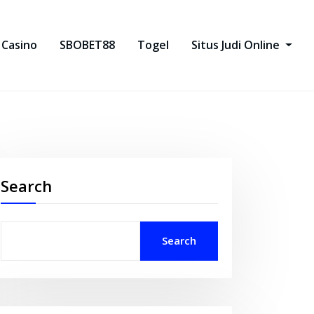
Casino
SBOBET88
Togel
Situs Judi Online
Search
Search