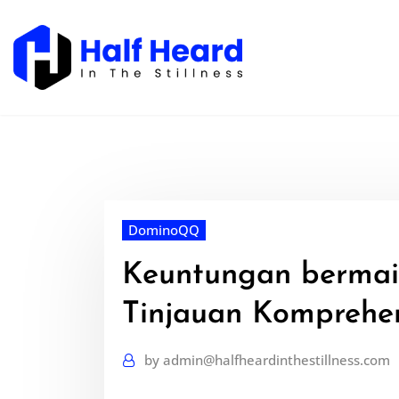
Skip
to
content
DominoQQ
Keuntungan bermain
Tinjauan Komprehen
by
admin@halfheardinthestillness.com