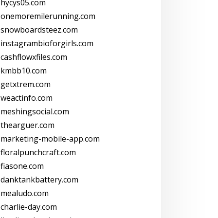
hycys05.com
onemoremilerunning.com
snowboardsteez.com
instagrambioforgirls.com
cashflowxfiles.com
kmbb10.com
getxtrem.com
weactinfo.com
meshingsocial.com
thearguer.com
marketing-mobile-app.com
floralpunchcraft.com
fiasone.com
danktankbattery.com
mealudo.com
charlie-day.com