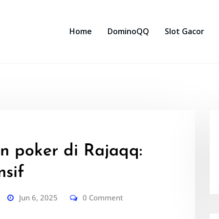
Home
DominoQQ
Slot Gacor
 poker di Rajaqq:
sif
Jun 6, 2025
0 Comment