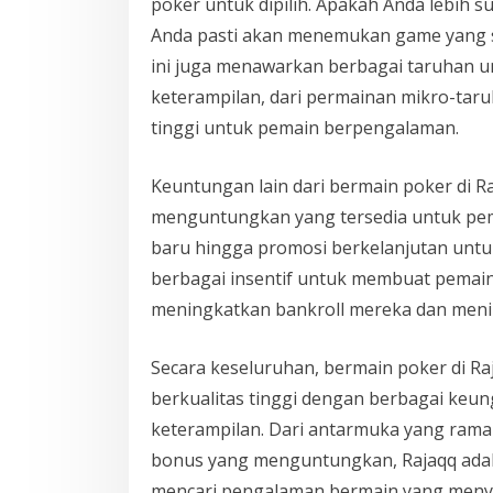
poker untuk dipilih. Apakah Anda lebih 
Anda pasti akan menemukan game yang se
ini juga menawarkan berbagai taruhan u
keterampilan, dari permainan mikro-tar
tinggi untuk pemain berpengalaman.
Keuntungan lain dari bermain poker di 
menguntungkan yang tersedia untuk pem
baru hingga promosi berkelanjutan untu
berbagai insentif untuk membuat pemain
meningkatkan bankroll mereka dan men
Secara keseluruhan, bermain poker di 
berkualitas tinggi dengan berbagai keun
keterampilan. Dari antarmuka yang ram
bonus yang menguntungkan, Rajaqq adal
mencari pengalaman bermain yang meny