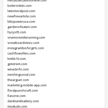
mesasdecultivoonline.com
boilersnbits.com
latestviralpost.com
newfreearticle.com
blitzpowerusa.com
gardenofeaten.com
hycys05.com
onemoremilerunning.com
snowboardsteez.com
instagrambioforgirls.com
cashflowxfiles.com
kmbb10.com
getxtrem.com
weactinfo.com
meshingsocial.com
thearguer.com
marketing-mobile-app.com
floralpunchcraft.com
fiasone.com
danktankbattery.com
mealudo.com