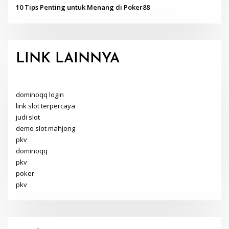
10 Tips Penting untuk Menang di Poker88
LINK LAINNYA
dominoqq login
link slot terpercaya
judi slot
demo slot mahjong
pkv
dominoqq
pkv
poker
pkv