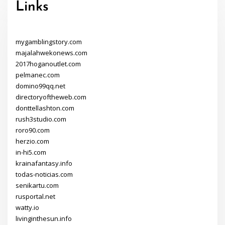
Links
mygamblingstory.com
majalahwekonews.com
2017hoganoutlet.com
pelmanec.com
domino99qq.net
directoryoftheweb.com
donttellashton.com
rush3studio.com
roro90.com
herzio.com
in-hi5.com
krainafantasy.info
todas-noticias.com
senikartu.com
rusportal.net
watty.io
livinginthesun.info