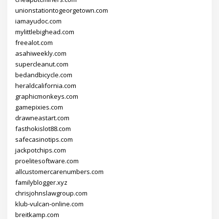
unionstationtogeorgetown.com
iamayudoc.com
mylittlebighead.com
freealot.com
asahiweekly.com
supercleanut.com
bedandbicycle.com
heraldcalifornia.com
graphicmonkeys.com
gamepixies.com
drawneastart.com
fasthokislot88.com
safecasinotips.com
jackpotchips.com
proelitesoftware.com
allcustomercarenumbers.com
familyblogger.xyz
chrisjohnslawgroup.com
klub-vulcan-online.com
breitkamp.com