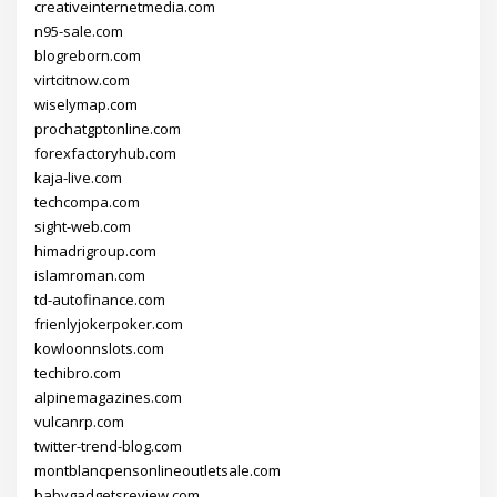
creativeinternetmedia.com
n95-sale.com
blogreborn.com
virtcitnow.com
wiselymap.com
prochatgptonline.com
forexfactoryhub.com
kaja-live.com
techcompa.com
sight-web.com
himadrigroup.com
islamroman.com
td-autofinance.com
frienlyjokerpoker.com
kowloonnslots.com
techibro.com
alpinemagazines.com
vulcanrp.com
twitter-trend-blog.com
montblancpensonlineoutletsale.com
babygadgetsreview.com