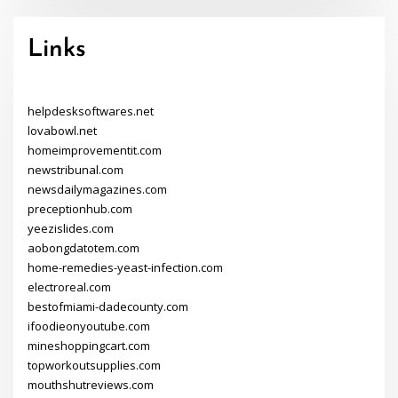
Links
helpdesksoftwares.net
lovabowl.net
homeimprovementit.com
newstribunal.com
newsdailymagazines.com
preceptionhub.com
yeezislides.com
aobongdatotem.com
home-remedies-yeast-infection.com
electroreal.com
bestofmiami-dadecounty.com
ifoodieonyoutube.com
mineshoppingcart.com
topworkoutsupplies.com
mouthshutreviews.com