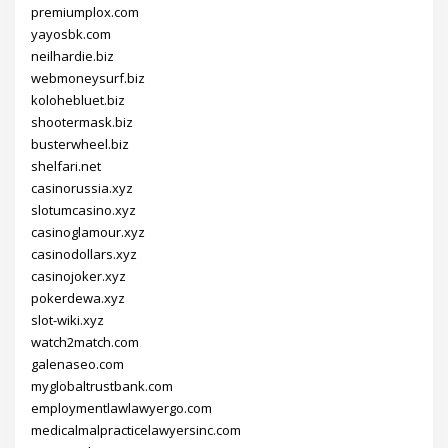
premiumplox.com
yayosbk.com
neilhardie.biz
webmoneysurf.biz
kolohebluet.biz
shootermask.biz
busterwheel.biz
shelfari.net
casinorussia.xyz
slotumcasino.xyz
casinoglamour.xyz
casinodollars.xyz
casinojoker.xyz
pokerdewa.xyz
slot-wiki.xyz
watch2match.com
galenaseo.com
myglobaltrustbank.com
employmentlawlawyergo.com
medicalmalpracticelawyersinc.com