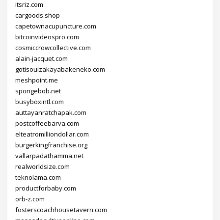
itsriz.com
cargoods.shop
capetownacupuncture.com
bitcoinvideospro.com
cosmiccrowcollective.com
alain-jacquet.com
gotisouizakayabakeneko.com
meshpoint.me
spongebob.net
busyboxintl.com
auttayanratchapak.com
postcoffeebarva.com
elteatromilliondollar.com
burgerkingfranchise.org
vallarpadathamma.net
realworldsize.com
teknolama.com
productforbaby.com
orb-z.com
fosterscoachhousetavern.com