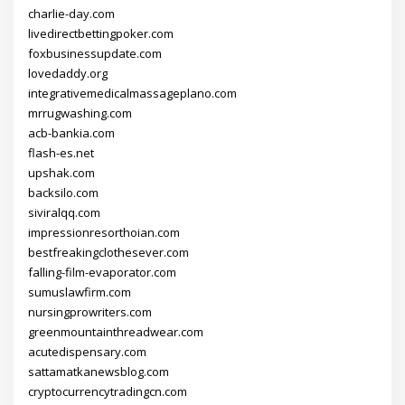
charlie-day.com
livedirectbettingpoker.com
foxbusinessupdate.com
lovedaddy.org
integrativemedicalmassageplano.com
mrrugwashing.com
acb-bankia.com
flash-es.net
upshak.com
backsilo.com
siviralqq.com
impressionresorthoian.com
bestfreakingclothesever.com
falling-film-evaporator.com
sumuslawfirm.com
nursingprowriters.com
greenmountainthreadwear.com
acutedispensary.com
sattamatkanewsblog.com
cryptocurrencytradingcn.com