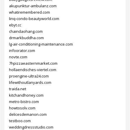
akupunktur-ambulanz.com
whatiremembered.com
linq-condo-beautyworld.com
ebyt.cc
chaindaohang.com
drmarkbuddha.com
lg-air-conditioning-maintenance.com
infoorator.com
novte.com
7hpizzaeasternmarket.com
hollaendisches-viertel.com
proengine-ultra24.com
lifewithoutlanyards.com
traida.net
kitchandhoney.com
metro-bistro.com
howtosolv.com
delicesdemanon.com
testboo.com
weddingdressstudio.com