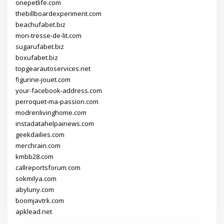
onepetlife.com
thebillboardexperiment.com
beachufabet.biz
mon-tresse-de-lit.com
sugarufabet.biz
boxufabet.biz
topgearautoservices.net
figurine-jouet.com
your-facebook-address.com
perroquet-ma-passion.com
modrenlivinghome.com
instadatahelpainews.com
geekdailies.com
merchrain.com
kmbb28.com
callreportsforum.com
sokmilya.com
abyluny.com
boomjavtrk.com
apklead.net