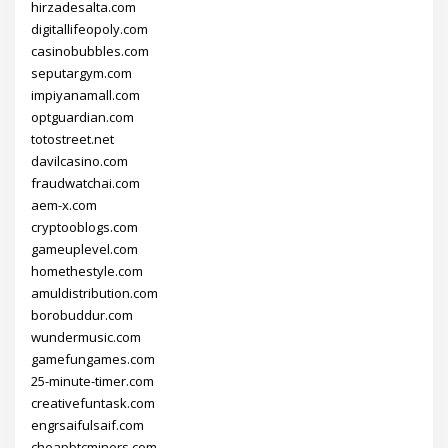
hirzadesalta.com
digitallifeopoly.com
casinobubbles.com
seputargym.com
impiyanamall.com
optguardian.com
totostreet.net
davilcasino.com
fraudwatchai.com
aem-x.com
cryptooblogs.com
gameuplevel.com
homethestyle.com
amuldistribution.com
borobuddur.com
wundermusic.com
gamefungames.com
25-minute-timer.com
creativefuntask.com
engrsaifulsaif.com
cheapbtcminers.com