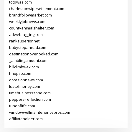
totowaz.com
charlestonwipesettlement.com
brandfollowmarket.com
weeklyjobnews.com
countyanimalshelter.com
adwebtagging.com
ranksuperior.net
babystepahead.com
destinationoverlooked.com
gamblingamount.com
hillclimbwax.com
hnopse.com
occasionnews.com
lustofmoney.com
timebusinesszone.com
peppers-reflection.com
tuneoflife.com
windowwellmaintenancepros.com
affiliateholder.com