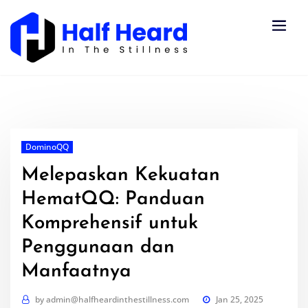
Skip
to
content
DominoQQ
Melepaskan Kekuatan
HematQQ: Panduan
Komprehensif untuk
Penggunaan dan
Manfaatnya
by
admin@halfheardinthestillness.com
Jan 25, 2025