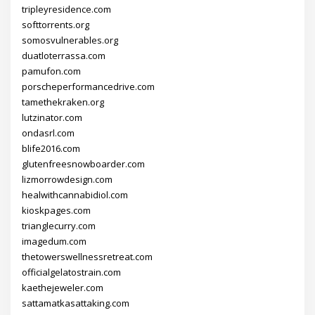
tripleyresidence.com
softtorrents.org
somosvulnerables.org
duatloterrassa.com
pamufon.com
porscheperformancedrive.com
tamethekraken.org
lutzinator.com
ondasrl.com
blife2016.com
glutenfreesnowboarder.com
lizmorrowdesign.com
healwithcannabidiol.com
kioskpages.com
trianglecurry.com
imagedum.com
thetowerswellnessretreat.com
officialgelatostrain.com
kaethejeweler.com
sattamatkasattaking.com