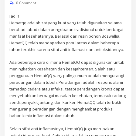
0 Comment
[ad_1]
Hematqq adalah zat yang kuat yang telah digunakan selama
berabad -abad dalam pengobatan tradisional untuk berbagai
manfaat kesehatannya. Berasal dari resin pohon Boswellia,
HematQQ telah mendapatkan popularitas dalam beberapa
tahun terakhir karena sifat anti-inflamasi dan antioksidannya.
Ada beberapa cara di mana HematQQ dapat digunakan untuk
meningkatkan kesehatan dan kesejahteraan. Salah satu
penggunaan HematQQ yang paling umum adalah mengurangi
peradangan dalam tubuh. Peradangan adalah respons alami
terhadap cedera atau infeksi, tetapi peradangan kronis dapat
menyebabkan berbagai masalah kesehatan, termasuk radang
sendi, penyakit jantung, dan kanker. HematQQ telah terbukti
mengurangi peradangan dengan menghambat produksi
bahan kimia inflamasi dalam tubuh.
Selain sifat anti-inflamasinya, HematQQ juga merupakan
antioksidan yang kuat. Antioksidan adalah senyawa yang