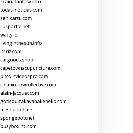
krainafantasy.info
todas-noticias.com
senikartu.com
rusportal.net
watty.io
livinginthesun.info
itsriz.com
cargoods.shop
capetownacupuncture.com
bitcoinvideospro.com
cosmiccrowcollective.com
alain-jacquet.com
gotisouizakayabakeneko.com
meshpoint.me
spongebob.net
busyboxintl.com