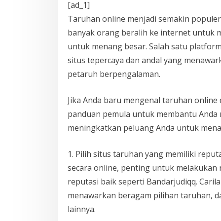
[ad_1]
Taruhan online menjadi semakin populer
banyak orang beralih ke internet untu
untuk menang besar. Salah satu platform
situs tepercaya dan andal yang menawar
petaruh berpengalaman.
Jika Anda baru mengenal taruhan online 
panduan pemula untuk membantu Anda me
meningkatkan peluang Anda untuk mena
1. Pilih situs taruhan yang memiliki rep
secara online, penting untuk melakukan r
reputasi baik seperti Bandarjudiqq. Carila
menawarkan beragam pilihan taruhan, dan
lainnya.