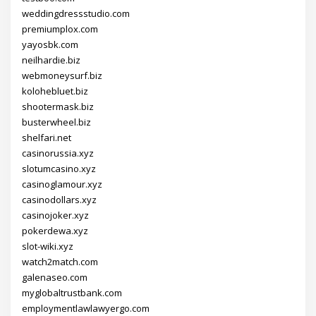
weddingdressstudio.com
premiumplox.com
yayosbk.com
neilhardie.biz
webmoneysurf.biz
kolohebluet.biz
shootermask.biz
busterwheel.biz
shelfari.net
casinorussia.xyz
slotumcasino.xyz
casinoglamour.xyz
casinodollars.xyz
casinojoker.xyz
pokerdewa.xyz
slot-wiki.xyz
watch2match.com
galenaseo.com
myglobaltrustbank.com
employmentlawlawyergo.com