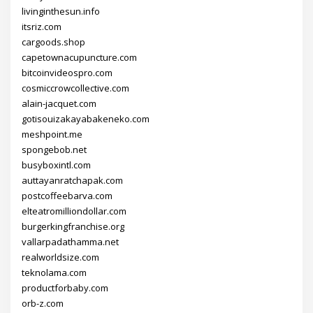
livinginthesun.info
itsriz.com
cargoods.shop
capetownacupuncture.com
bitcoinvideospro.com
cosmiccrowcollective.com
alain-jacquet.com
gotisouizakayabakeneko.com
meshpoint.me
spongebob.net
busyboxintl.com
auttayanratchapak.com
postcoffeebarva.com
elteatromilliondollar.com
burgerkingfranchise.org
vallarpadathamma.net
realworldsize.com
teknolama.com
productforbaby.com
orb-z.com