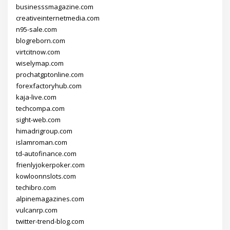
businesssmagazine.com
creativeinternetmedia.com
n95-sale.com
blogreborn.com
virtcitnow.com
wiselymap.com
prochatgptonline.com
forexfactoryhub.com
kaja-live.com
techcompa.com
sight-web.com
himadrigroup.com
islamroman.com
td-autofinance.com
frienlyjokerpoker.com
kowloonnslots.com
techibro.com
alpinemagazines.com
vulcanrp.com
twitter-trend-blog.com