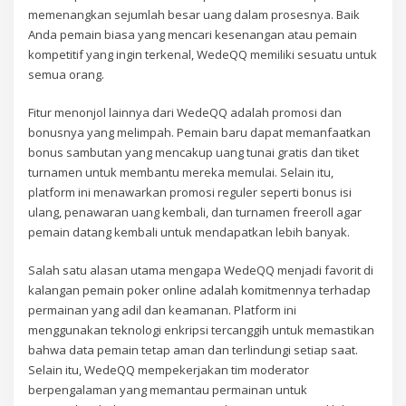
memenangkan sejumlah besar uang dalam prosesnya. Baik
Anda pemain biasa yang mencari kesenangan atau pemain
kompetitif yang ingin terkenal, WedeQQ memiliki sesuatu untuk
semua orang.
Fitur menonjol lainnya dari WedeQQ adalah promosi dan
bonusnya yang melimpah. Pemain baru dapat memanfaatkan
bonus sambutan yang mencakup uang tunai gratis dan tiket
turnamen untuk membantu mereka memulai. Selain itu,
platform ini menawarkan promosi reguler seperti bonus isi
ulang, penawaran uang kembali, dan turnamen freeroll agar
pemain datang kembali untuk mendapatkan lebih banyak.
Salah satu alasan utama mengapa WedeQQ menjadi favorit di
kalangan pemain poker online adalah komitmennya terhadap
permainan yang adil dan keamanan. Platform ini
menggunakan teknologi enkripsi tercanggih untuk memastikan
bahwa data pemain tetap aman dan terlindungi setiap saat.
Selain itu, WedeQQ mempekerjakan tim moderator
berpengalaman yang memantau permainan untuk