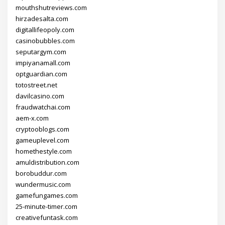
mouthshutreviews.com
hirzadesalta.com
digitallifeopoly.com
casinobubbles.com
seputargym.com
impiyanamall.com
optguardian.com
totostreet.net
davilcasino.com
fraudwatchai.com
aem-x.com
cryptooblogs.com
gameuplevel.com
homethestyle.com
amuldistribution.com
borobuddur.com
wundermusic.com
gamefungames.com
25-minute-timer.com
creativefuntask.com