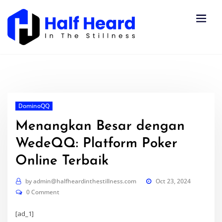
Skip
to
content
DominoQQ
Menangkan Besar dengan
WedeQQ: Platform Poker
Online Terbaik
by
admin@halfheardinthestillness.com
Oct 23, 2024
0 Comment
[ad_1]