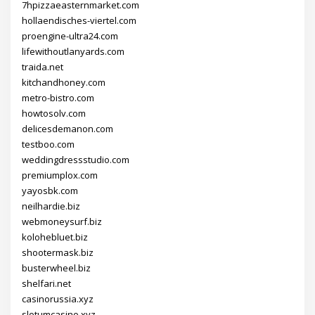
7hpizzaeasternmarket.com
hollaendisches-viertel.com
proengine-ultra24.com
lifewithoutlanyards.com
traida.net
kitchandhoney.com
metro-bistro.com
howtosolv.com
delicesdemanon.com
testboo.com
weddingdressstudio.com
premiumplox.com
yayosbk.com
neilhardie.biz
webmoneysurf.biz
kolohebluet.biz
shootermask.biz
busterwheel.biz
shelfari.net
casinorussia.xyz
slotumcasino.xyz