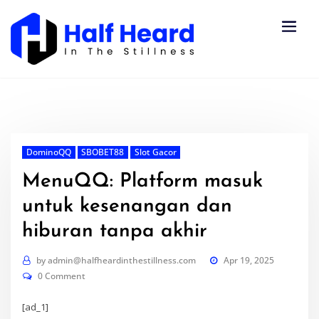
Skip
to
content
DominoQQ
SBOBET88
Slot Gacor
MenuQQ: Platform masuk
untuk kesenangan dan
hiburan tanpa akhir
by
admin@halfheardinthestillness.com
Apr 19, 2025
0 Comment
[ad_1]