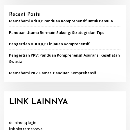
Recent Posts
Memahami AdUQ: Panduan Komprehensif untuk Pemula
Panduan Utama Bermain Sakong: Strategi dan Tips
Pengertian ADUQQ: Tinjauan Komprehensif
Pengertian PKV: Panduan Komprehensif Asuransi Kesehatan
Swasta
Memahami PKV Games: Panduan Komprehensif
LINK LAINNYA
dominoqq login
link slot terpercaya