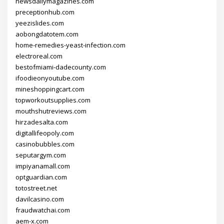
newsdailymagazines.com
preceptionhub.com
yeezislides.com
aobongdatotem.com
home-remedies-yeast-infection.com
electroreal.com
bestofmiami-dadecounty.com
ifoodieonyoutube.com
mineshoppingcart.com
topworkoutsupplies.com
mouthshutreviews.com
hirzadesalta.com
digitallifeopoly.com
casinobubbles.com
seputargym.com
impiyanamall.com
optguardian.com
totostreet.net
davilcasino.com
fraudwatchai.com
aem-x.com