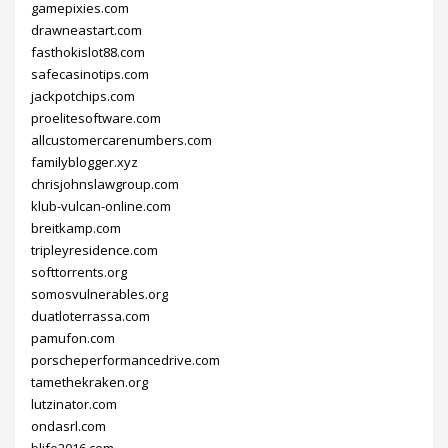
gamepixies.com
drawneastart.com
fasthokislot88.com
safecasinotips.com
jackpotchips.com
proelitesoftware.com
allcustomercarenumbers.com
familyblogger.xyz
chrisjohnslawgroup.com
klub-vulcan-online.com
breitkamp.com
tripleyresidence.com
softtorrents.org
somosvulnerables.org
duatloterrassa.com
pamufon.com
porscheperformancedrive.com
tamethekraken.org
lutzinator.com
ondasrl.com