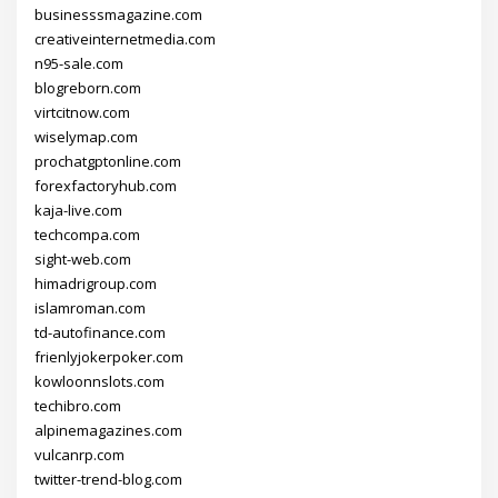
businesssmagazine.com
creativeinternetmedia.com
n95-sale.com
blogreborn.com
virtcitnow.com
wiselymap.com
prochatgptonline.com
forexfactoryhub.com
kaja-live.com
techcompa.com
sight-web.com
himadrigroup.com
islamroman.com
td-autofinance.com
frienlyjokerpoker.com
kowloonnslots.com
techibro.com
alpinemagazines.com
vulcanrp.com
twitter-trend-blog.com