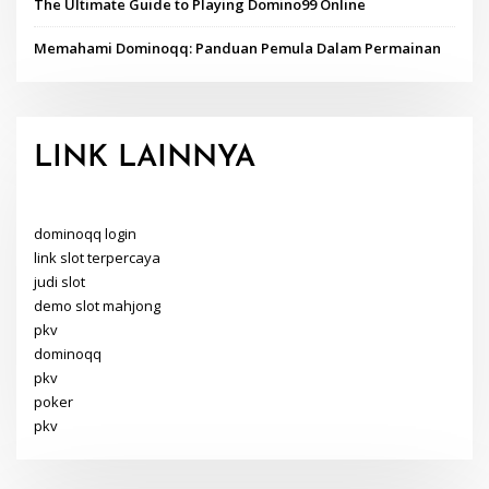
The Ultimate Guide to Playing Domino99 Online
Memahami Dominoqq: Panduan Pemula Dalam Permainan
LINK LAINNYA
dominoqq login
link slot terpercaya
judi slot
demo slot mahjong
pkv
dominoqq
pkv
poker
pkv