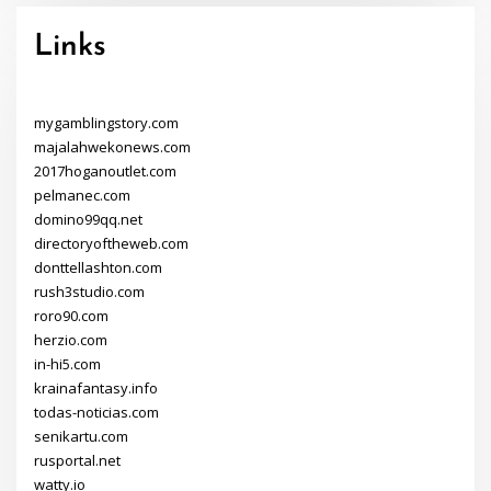
Links
mygamblingstory.com
majalahwekonews.com
2017hoganoutlet.com
pelmanec.com
domino99qq.net
directoryoftheweb.com
donttellashton.com
rush3studio.com
roro90.com
herzio.com
in-hi5.com
krainafantasy.info
todas-noticias.com
senikartu.com
rusportal.net
watty.io