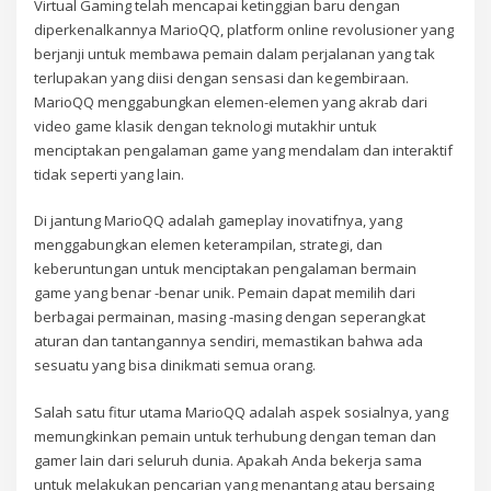
Virtual Gaming telah mencapai ketinggian baru dengan
diperkenalkannya MarioQQ, platform online revolusioner yang
berjanji untuk membawa pemain dalam perjalanan yang tak
terlupakan yang diisi dengan sensasi dan kegembiraan.
MarioQQ menggabungkan elemen-elemen yang akrab dari
video game klasik dengan teknologi mutakhir untuk
menciptakan pengalaman game yang mendalam dan interaktif
tidak seperti yang lain.
Di jantung MarioQQ adalah gameplay inovatifnya, yang
menggabungkan elemen keterampilan, strategi, dan
keberuntungan untuk menciptakan pengalaman bermain
game yang benar -benar unik. Pemain dapat memilih dari
berbagai permainan, masing -masing dengan seperangkat
aturan dan tantangannya sendiri, memastikan bahwa ada
sesuatu yang bisa dinikmati semua orang.
Salah satu fitur utama MarioQQ adalah aspek sosialnya, yang
memungkinkan pemain untuk terhubung dengan teman dan
gamer lain dari seluruh dunia. Apakah Anda bekerja sama
untuk melakukan pencarian yang menantang atau bersaing