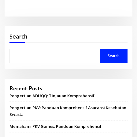
Search
Search
Recent Posts
Pengertian ADUQQ: Tinjauan Komprehensif
Pengertian PKV: Panduan Komprehensif Asuransi Kesehatan
Swasta
Memahami PKV Games: Panduan Komprehensif