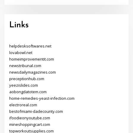
Links
helpdesksoftwares.net
lovabowl.net
homeimprovementit.com
newstribunal.com
newsdailymagazines.com
preceptionhub.com
yeezislides.com
aobongdatotem.com
home-remedies-yeast-infection.com
electroreal.com
bestofmiami-dadecounty.com
ifoodieonyoutube.com
mineshoppingcart.com
topworkoutsupplies.com