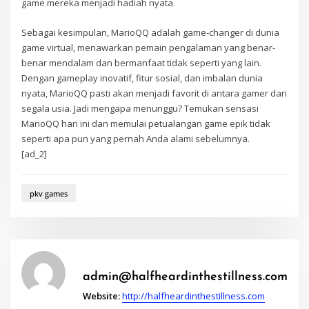
game mereka menjadi hadiah nyata.
Sebagai kesimpulan, MarioQQ adalah game-changer di dunia
game virtual, menawarkan pemain pengalaman yang benar-
benar mendalam dan bermanfaat tidak seperti yang lain.
Dengan gameplay inovatif, fitur sosial, dan imbalan dunia
nyata, MarioQQ pasti akan menjadi favorit di antara gamer dari
segala usia. Jadi mengapa menunggu? Temukan sensasi
MarioQQ hari ini dan memulai petualangan game epik tidak
seperti apa pun yang pernah Anda alami sebelumnya.
[ad_2]
pkv games
admin@halfheardinthestillness.com
Website:
http://halfheardinthestillness.com