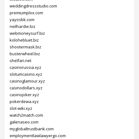
weddingdressstudio.com
premiumplox.com
yayosbk.com
neilhardie.biz
webmoneysurf.biz
kolohebluet.biz
shootermask.biz
busterwheel.biz
shelfari.net
casinorussia.xyz
slotumcasino.xyz
casinoglamour.xyz
casinodollars.xyz
casinojoker.xyz
pokerdewa.xyz
slot-wiki.xyz
watch2match.com
galenaseo.com
myglobaltrustbank.com
employmentlawlawyergo.com