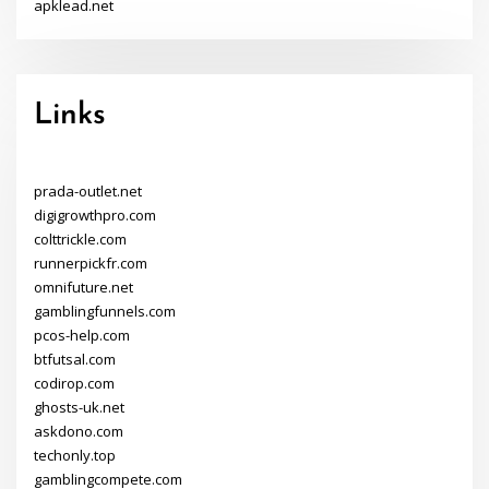
apklead.net
Links
prada-outlet.net
digigrowthpro.com
colttrickle.com
runnerpickfr.com
omnifuture.net
gamblingfunnels.com
pcos-help.com
btfutsal.com
codirop.com
ghosts-uk.net
askdono.com
techonly.top
gamblingcompete.com