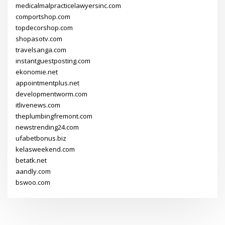
medicalmalpracticelawyersinc.com
comportshop.com
topdecorshop.com
shopasotv.com
travelsanga.com
instantguestposting.com
ekonomie.net
appointmentplus.net
developmentworm.com
itlivenews.com
theplumbingfremont.com
newstrending24.com
ufabetbonus.biz
kelasweekend.com
betatk.net
aandly.com
bswoo.com