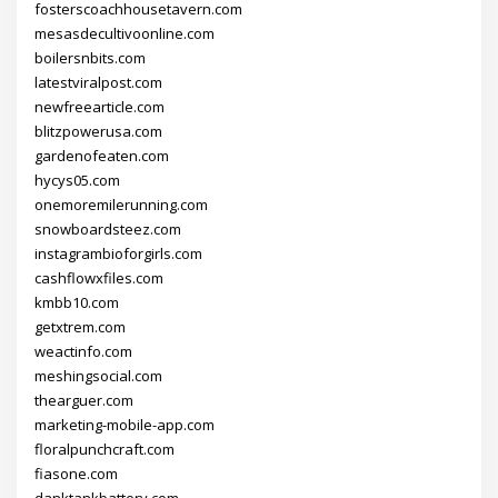
fosterscoachhousetavern.com
mesasdecultivoonline.com
boilersnbits.com
latestviralpost.com
newfreearticle.com
blitzpowerusa.com
gardenofeaten.com
hycys05.com
onemoremilerunning.com
snowboardsteez.com
instagrambioforgirls.com
cashflowxfiles.com
kmbb10.com
getxtrem.com
weactinfo.com
meshingsocial.com
thearguer.com
marketing-mobile-app.com
floralpunchcraft.com
fiasone.com