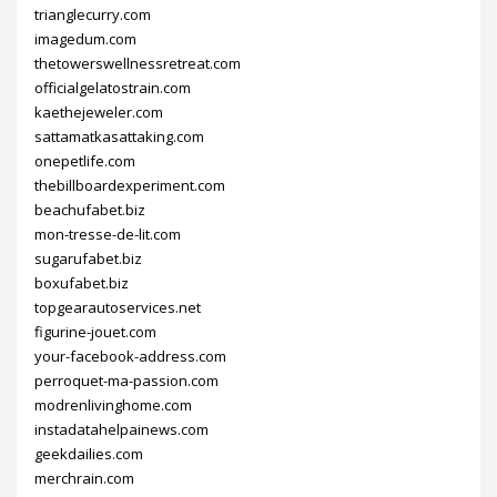
trianglecurry.com
imagedum.com
thetowerswellnessretreat.com
officialgelatostrain.com
kaethejeweler.com
sattamatkasattaking.com
onepetlife.com
thebillboardexperiment.com
beachufabet.biz
mon-tresse-de-lit.com
sugarufabet.biz
boxufabet.biz
topgearautoservices.net
figurine-jouet.com
your-facebook-address.com
perroquet-ma-passion.com
modrenlivinghome.com
instadatahelpainews.com
geekdailies.com
merchrain.com