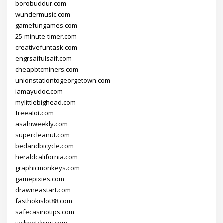
borobuddur.com
wundermusic.com
gamefungames.com
25-minute-timer.com
creativefuntask.com
engrsaifulsaif.com
cheapbtcminers.com
unionstationtogeorgetown.com
iamayudoc.com
mylittlebighead.com
freealot.com
asahiweekly.com
supercleanut.com
bedandbicycle.com
heraldcalifornia.com
graphicmonkeys.com
gamepixies.com
drawneastart.com
fasthokislot88.com
safecasinotips.com
jackpotchips.com