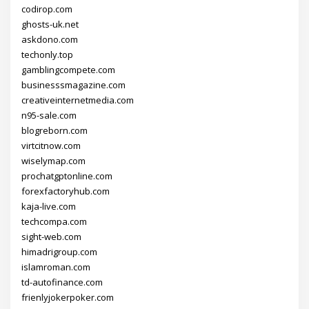
codirop.com
ghosts-uk.net
askdono.com
techonly.top
gamblingcompete.com
businesssmagazine.com
creativeinternetmedia.com
n95-sale.com
blogreborn.com
virtcitnow.com
wiselymap.com
prochatgptonline.com
forexfactoryhub.com
kaja-live.com
techcompa.com
sight-web.com
himadrigroup.com
islamroman.com
td-autofinance.com
frienlyjokerpoker.com