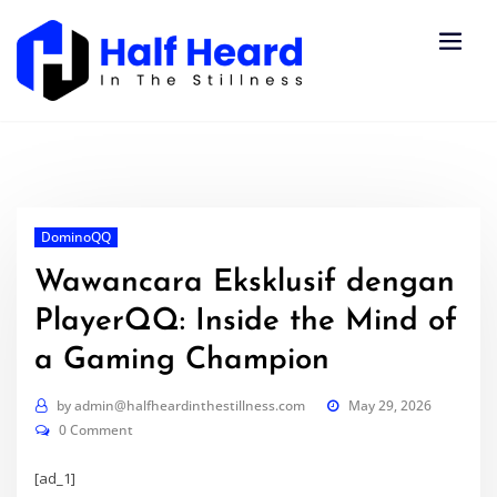
Skip
to
content
DominoQQ
Wawancara Eksklusif dengan
PlayerQQ: Inside the Mind of
a Gaming Champion
by
admin@halfheardinthestillness.com
May 29, 2026
0 Comment
[ad_1]