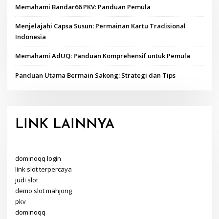
Memahami Bandar66 PKV: Panduan Pemula
Menjelajahi Capsa Susun: Permainan Kartu Tradisional
Indonesia
Memahami AdUQ: Panduan Komprehensif untuk Pemula
Panduan Utama Bermain Sakong: Strategi dan Tips
LINK LAINNYA
dominoqq login
link slot terpercaya
judi slot
demo slot mahjong
pkv
dominoqq