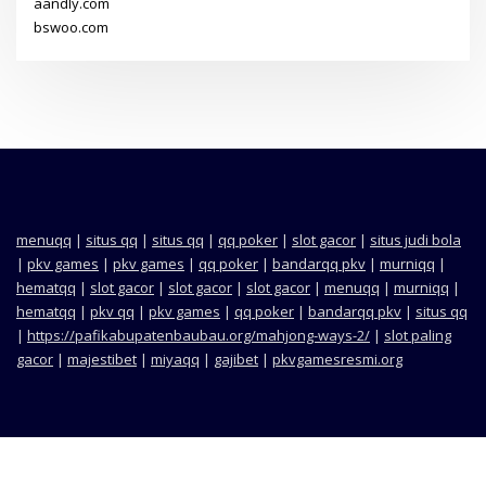
aandly.com
bswoo.com
menuqq
|
situs qq
|
situs qq
|
qq poker
|
slot gacor
|
situs judi bola
|
pkv games
|
pkv games
|
qq poker
|
bandarqq pkv
|
murniqq
|
hematqq
|
slot gacor
|
slot gacor
|
slot gacor
|
menuqq
|
murniqq
|
hematqq
|
pkv qq
|
pkv games
|
qq poker
|
bandarqq pkv
|
situs qq
|
https://pafikabupatenbaubau.org/mahjong-ways-2/
|
slot paling
gacor
|
majestibet
|
miyaqq
|
gajibet
|
pkvgamesresmi.org