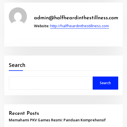
admin@halfheardinthestillness.com
Website:
http://halfheardinthestillness.com
Search
Search
Recent Posts
Memahami PKV Games Resmi: Panduan Komprehensif