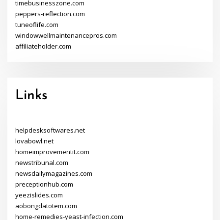
timebusinesszone.com
peppers-reflection.com
tuneoflife.com
windowwellmaintenancepros.com
affiliateholder.com
Links
helpdesksoftwares.net
lovabowl.net
homeimprovementit.com
newstribunal.com
newsdailymagazines.com
preceptionhub.com
yeezislides.com
aobongdatotem.com
home-remedies-yeast-infection.com