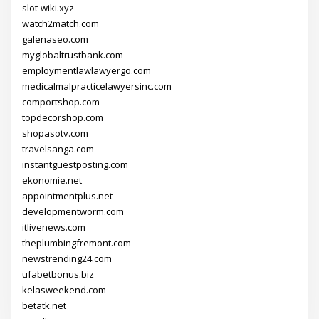
slot-wiki.xyz
watch2match.com
galenaseo.com
myglobaltrustbank.com
employmentlawlawyergo.com
medicalmalpracticelawyersinc.com
comportshop.com
topdecorshop.com
shopasotv.com
travelsanga.com
instantguestposting.com
ekonomie.net
appointmentplus.net
developmentworm.com
itlivenews.com
theplumbingfremont.com
newstrending24.com
ufabetbonus.biz
kelasweekend.com
betatk.net