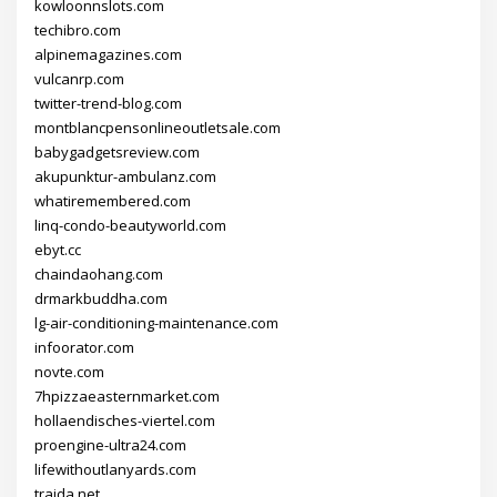
kowloonnslots.com
techibro.com
alpinemagazines.com
vulcanrp.com
twitter-trend-blog.com
montblancpensonlineoutletsale.com
babygadgetsreview.com
akupunktur-ambulanz.com
whatiremembered.com
linq-condo-beautyworld.com
ebyt.cc
chaindaohang.com
drmarkbuddha.com
lg-air-conditioning-maintenance.com
infoorator.com
novte.com
7hpizzaeasternmarket.com
hollaendisches-viertel.com
proengine-ultra24.com
lifewithoutlanyards.com
traida.net